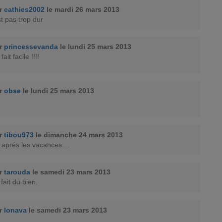
ar
cathies2002
le mardi 26 mars 2013
st pas trop dur
ar
princessevanda
le lundi 25 mars 2013
ait facile !!!!
ar
obse
le lundi 25 mars 2013
ar
tibou973
le dimanche 24 mars 2013
e aprés les vacances....
ar
tarouda
le samedi 23 mars 2013
a fait du bien.
ar
lonava
le samedi 23 mars 2013