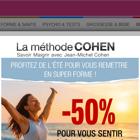
FORME & SANTE
PSYCHO & TESTS
GROSSESSE & BEBE
B
D
ns générales
favorite :
837 fois
commentée :
1971 fois
:
308
proposée
votre avis sur ce produit ?
1
2
3
4