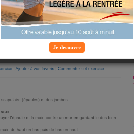
Je decouvre
ercice
|
Ajouter à vos favoris
|
Commenter cet exercice
n
e scapulaire (épaules) et des jambes.
oraux
ppuyer l'épaule et la main contre un mur en gardant le dos bien
 main de haut en bas puis de bas en haut.