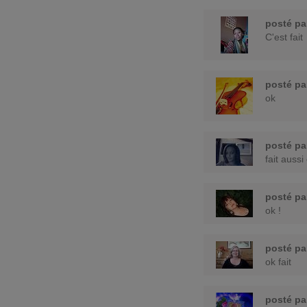
posté p
C'est fait
posté p
ok
posté p
fait auss
posté p
ok !
posté p
ok fait
posté p