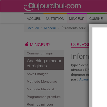
(current)
ACCUEIL
NUTRITION
MINCEUR
CUISINE
Accueil
Minceur
Étirements série 1
COURSE À PIE
MINCEUR
Comment maigrir
Informatio
Coaching minceur
type :
echauffements
et régimes
niveau :
Débutant
Savoir maigrir
dépense énergétique 
par :
Aujourdhui.com
Methode Montignac
Méthode Mentalslim
Programmes premium
Régimes minceur