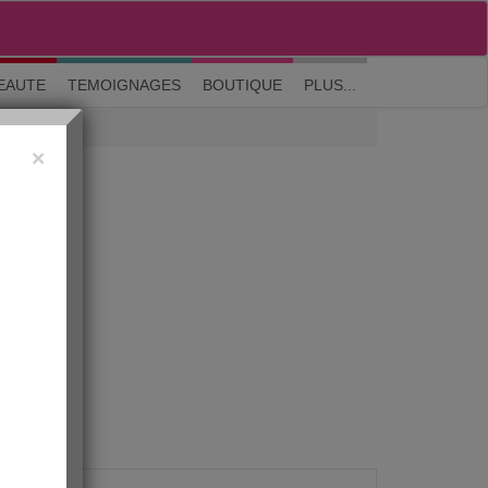
M'inscrire
|
Me connecter
|
? Visite guidée
EAUTE
TEMOIGNAGES
BOUTIQUE
PLUS...
×