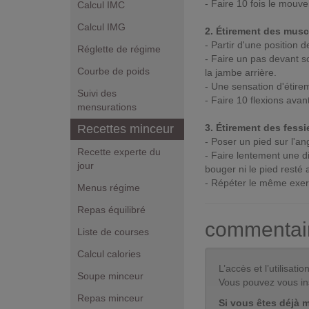
- Faire 10 fois le mouv
Calcul IMC
Calcul IMG
2. Étirement des mus
- Partir d'une position d
Réglette de régime
- Faire un pas devant s
Courbe de poids
la jambe arrière.
- Une sensation d'étirem
Suivi des
- Faire 10 flexions ava
mensurations
Recettes minceur
3. Étirement des fessi
- Poser un pied sur l'an
Recette experte du
- Faire lentement une d
jour
bouger ni le pied resté a
- Répéter le même exerc
Menus régime
Repas équilibré
commentai
Liste de courses
Calcul calories
L’accès et l’utilisa
Soupe minceur
Vous pouvez vous in
Repas minceur
Si vous êtes déjà 