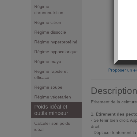
Régime
chrononutrition
Régime citron
Régime dissocié
Régime hyperprotéiné
Régime hypocalorique
Régime mayo
Proposer un ex
Régime rapide et
efficace
Régime soupe
Descriptio
Régime végétarien
Etirement de la ceintur
Poids idéal et
outils minceur
1. Étirement des pect
- Se tenir bien droit. A
Calculer son poids
droit.
idéal
- Déplacer lentement la