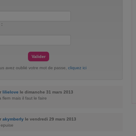
 :
ous avez oublié votre mot de passe,
cliquez ici
ar
lilielove
le dimanche 31 mars 2013
la flem mais il faut le faire
ar
akymberly
le vendredi 29 mars 2013
m epuise