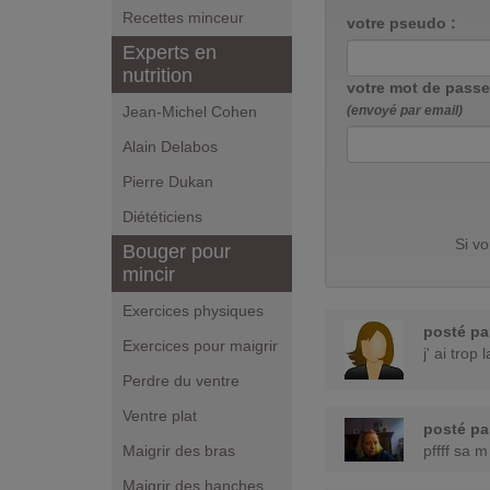
Recettes minceur
votre pseudo :
Experts en
nutrition
votre mot de passe
Jean-Michel Cohen
(envoyé par email)
Alain Delabos
Pierre Dukan
Diététiciens
Si v
Bouger pour
mincir
Exercices physiques
posté p
Exercices pour maigrir
j' ai trop 
Perdre du ventre
Ventre plat
posté p
Maigrir des bras
pffff sa 
Maigrir des hanches