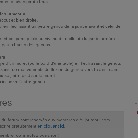
ement et changer de bras.
cles jumeaux
ebout et bien droite.
oi en fléchissant un peu le genou de la jambe avant et celui de
ent est perceptible au niveau du mollet de la jambe arrière.
nt pour chacun des genoux.
ers
gle d'un muret (ou le bord d'une table) en fléchissant le genou.
izaine de mouvements de flexion du genou vers l'avant, sans
u sol, ni le pied sur le muret.
ice avec l'autre genou.
res
tion du forum sont réservés aux membres d'Aujourdhui.com.
scrire gratuitement
en cliquant ici
.
membre, connectez-vous ici :