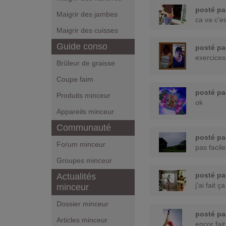
posté p
Maigrir des jambes
ca va c'e
Maigrir des cuisses
Guide conso
posté p
exercices f
Brûleur de graisse
Coupe faim
posté p
Produits minceur
ok
Appareils minceur
Communauté
posté p
Forum minceur
pas facil
Groupes minceur
posté p
Actualités
j'ai fait ç
minceur
Dossier minceur
posté p
Articles minceur
encor fait