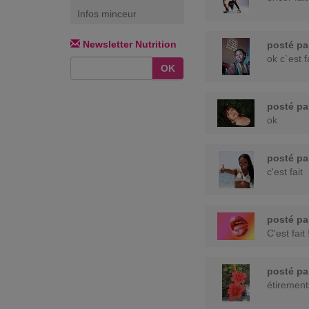
Infos minceur
Newsletter Nutrition
posté p
ok c`est f
OK
posté p
ok
posté p
c'est fait
posté p
C'est fait 
posté p
étirement