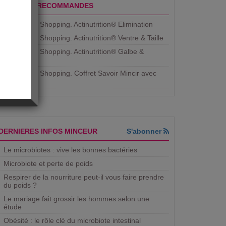
PRODUITS RECOMMANDES
Aujourdhui Shopping. Actinutrition® Elimination
Aujourdhui Shopping. Actinutrition® Ventre & Taille
Aujourdhui Shopping. Actinutrition® Galbe &
Courbe
Aujourdhui Shopping. ​Coffret Savoir Mincir avec
Jean
DERNIERES INFOS MINCEUR
S'abonner
Le microbiotes : vive les bonnes bactéries
Microbiote et perte de poids
Respirer de la nourriture peut-il vous faire prendre
du poids ?
Le mariage fait grossir les hommes selon une
étude
Obésité : le rôle clé du microbiote intestinal