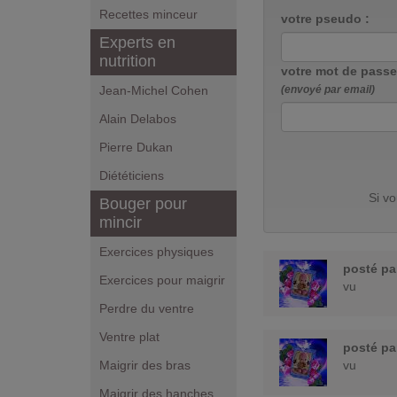
Recettes minceur
votre pseudo :
Experts en
nutrition
votre mot de passe
Jean-Michel Cohen
(envoyé par email)
Alain Delabos
Pierre Dukan
Diététiciens
Si v
Bouger pour
mincir
Exercices physiques
posté p
Exercices pour maigrir
vu
Perdre du ventre
Ventre plat
posté p
Maigrir des bras
vu
Maigrir des hanches