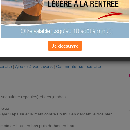
Je decouvre
ercice
|
Ajouter à vos favoris
|
Commenter cet exercice
n
e scapulaire (épaules) et des jambes.
oraux
ppuyer l'épaule et la main contre un mur en gardant le dos bien
 main de haut en bas puis de bas en haut.