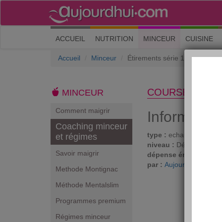
(current)
ACCUEIL
NUTRITION
MINCEUR
CUISINE
Accueil
Minceur
Étirements série 1
COURSE À PIE
MINCEUR
Comment maigrir
Informatio
Coaching minceur
type :
echauffements
et régimes
niveau :
Débutant
Savoir maigrir
dépense énergétique 
par :
Aujourdhui.com
Methode Montignac
Méthode Mentalslim
Programmes premium
Régimes minceur