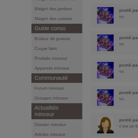
Maigrir des jambes
posté p
vu
Maigrir des cuisses
Guide conso
posté p
Brûleur de graisse
vu
Coupe faim
Produits minceur
posté p
Appareils minceur
vu
Communauté
Forum minceur
posté p
Groupes minceur
vu
Actualités
minceur
posté p
Dossier minceur
c'est un 
Articles minceur