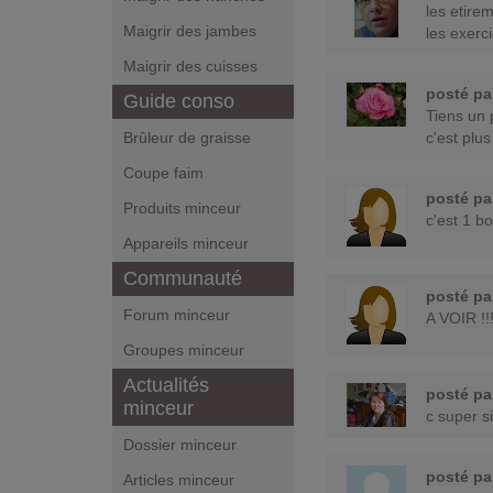
les etirem
Maigrir des jambes
les exerc
Maigrir des cuisses
posté p
Guide conso
Tiens un 
Brûleur de graisse
c'est plu
Coupe faim
posté p
Produits minceur
c'est 1 b
Appareils minceur
Communauté
posté p
Forum minceur
A VOIR !!!
Groupes minceur
Actualités
posté p
minceur
c super s
Dossier minceur
posté p
Articles minceur