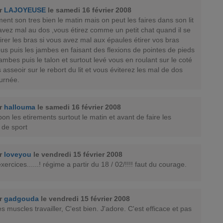
ar
LAJOYEUSE
le samedi 16 février 2008
ment son tres bien le matin mais on peut les faires dans son lit
avez mal au dos ,vous étirez comme un petit chat quand il se
étirer les bras si vous avez mal aux épaules étirer vos bras
us puis les jambes en faisant des flexions de pointes de pieds
jambes puis le talon et surtout levé vous en roulant sur le coté
 asseoir sur le rebort du lit et vous éviterez les mal de dos
ournée.
ar
hallouma
le samedi 16 février 2008
bon les etirements surtout le matin et avant de faire les
 de sport
ar
loveyou
le vendredi 15 février 2008
xercices......! régime a partir du 18 / 02/!!!! faut du courage.
ar
gadgouda
le vendredi 15 février 2008
s muscles travailler, C'est bien. J'adore. C'est efficace et pas