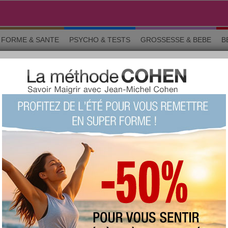
FORME & SANTE
PSYCHO & TESTS
GROSSESSE & BEBE
B
D
ns générales
favorite :
837 fois
commentée :
1971 fois
:
308
proposée
votre avis sur ce produit ?
1
2
3
4