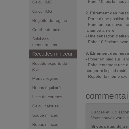
- Faire 10 fois le mouv
Calcul IMC
Calcul IMG
2. Étirement des mus
- Partir d'une position d
Réglette de régime
- Faire un pas devant s
Courbe de poids
la jambe arrière.
- Une sensation d'étirem
Suivi des
- Faire 10 flexions ava
mensurations
Recettes minceur
3. Étirement des fessi
- Poser un pied sur l'an
Recette experte du
- Faire lentement une d
jour
bouger ni le pied resté a
- Répéter le même exerc
Menus régime
Repas équilibré
commentai
Liste de courses
Calcul calories
L’accès et l’utilisa
Soupe minceur
Vous pouvez vous in
Repas minceur
Si vous êtes déjà 