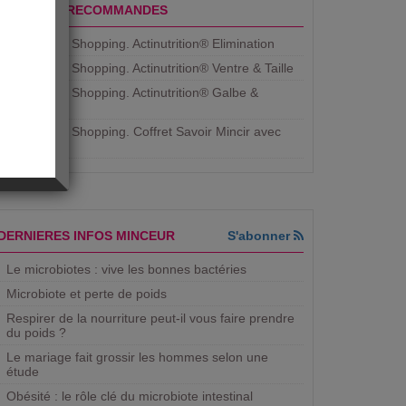
PRODUITS RECOMMANDES
Aujourdhui Shopping. Actinutrition® Elimination
Aujourdhui Shopping. Actinutrition® Ventre & Taille
Aujourdhui Shopping. Actinutrition® Galbe &
Courbe
Aujourdhui Shopping. ​Coffret Savoir Mincir avec
Jean
DERNIERES INFOS MINCEUR
S'abonner
Le microbiotes : vive les bonnes bactéries
Microbiote et perte de poids
Respirer de la nourriture peut-il vous faire prendre
du poids ?
Le mariage fait grossir les hommes selon une
étude
Obésité : le rôle clé du microbiote intestinal