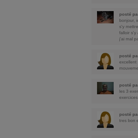
posté p
bonjour, 
s'y mettr
falloir s
j'ai mal par
posté p
excellent
mouveme
posté p
les 3 exer
exercice
posté p
tres bon 