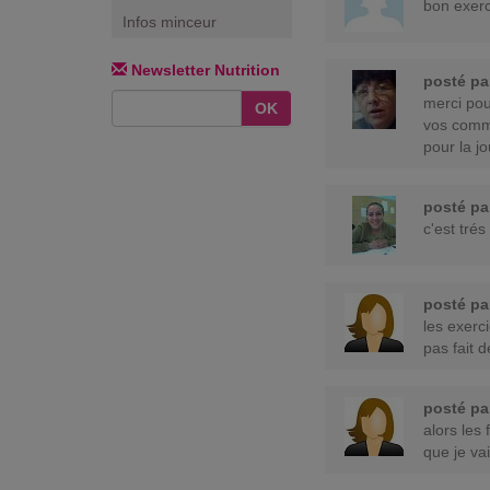
bon exerc
Infos minceur
Newsletter Nutrition
posté p
merci pou
OK
vos comme
pour la j
posté p
c'est trés
posté p
les exerc
pas fait 
posté p
alors les
que je vai