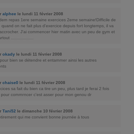
ar
alphee
le lundi 11 février 2008
idem repas 1ere semaine exercices 2eme semaine!Difficile de
e quand on ne fait plus d'exercice depuis fort longtemps, il va
'y accrocher. J'ai commencer hier matin avec un peu de gym et
tout ...................
ar
okady
le lundi 11 février 2008
 pour bien se détendre et entammer ainsi les autres
nts
ar
chaise0
le lundi 11 février 2008
cices sa fait du bien ca tire un peu, plus tard je ferai 2 fois
s pour commrncer c'est asser pour mon genou dr
ar
Tani52
le dimanche 10 février 2008
etirement qui me convient bonne journée à tous