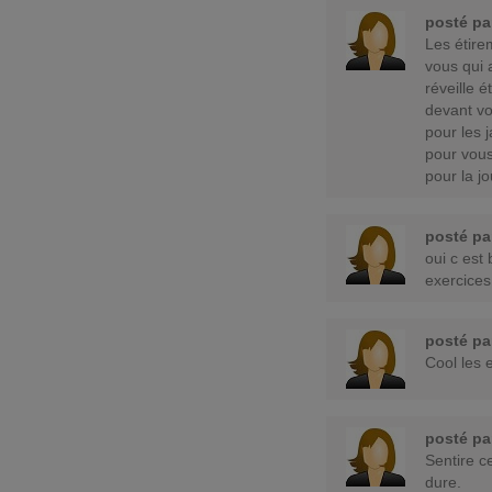
posté p
Les étire
vous qui 
réveille 
devant vo
pour les 
pour vous
pour la j
posté p
oui c est 
exercices
posté p
Cool les e
posté p
Sentire ce
dure.