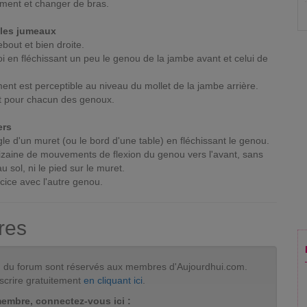
ement et changer de bras.
cles jumeaux
ebout et bien droite.
oi en fléchissant un peu le genou de la jambe avant et celui de
ent est perceptible au niveau du mollet de la jambe arrière.
nt pour chacun des genoux.
ers
gle d'un muret (ou le bord d'une table) en fléchissant le genou.
izaine de mouvements de flexion du genou vers l'avant, sans
u sol, ni le pied sur le muret.
ice avec l'autre genou.
res
tion du forum sont réservés aux membres d'Aujourdhui.com.
scrire gratuitement
en cliquant ici
.
membre, connectez-vous ici :