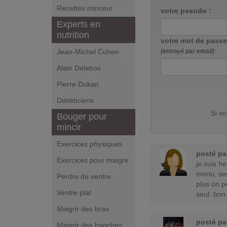
Recettes minceur
votre pseudo :
Experts en
nutrition
votre mot de passe
Jean-Michel Cohen
(envoyé par email)
Alain Delabos
Pierre Dukan
Diététiciens
Si v
Bouger pour
mincir
Exercices physiques
posté p
Exercices pour maigrir
je suis he
menu, ses
Perdre du ventre
plus on p
Ventre plat
seul. bon
Maigrir des bras
posté p
Maigrir des hanches