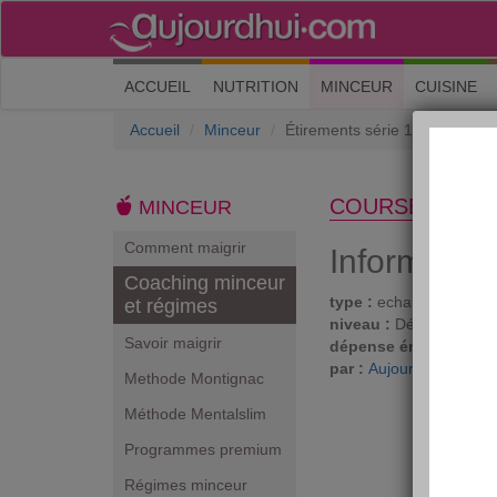
(current)
ACCUEIL
NUTRITION
MINCEUR
CUISINE
Accueil
Minceur
Étirements série 1
COURSE À PIE
MINCEUR
Comment maigrir
Informatio
Coaching minceur
type :
echauffements
et régimes
niveau :
Débutant
Savoir maigrir
dépense énergétique 
par :
Aujourdhui.com
Methode Montignac
Méthode Mentalslim
Programmes premium
Régimes minceur