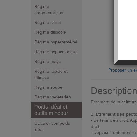
Régime
chrononutrition
Régime citron
Régime dissocié
Régime hyperprotéiné
Régime hypocalorique
Régime mayo
Proposer un ex
Régime rapide et
efficace
Régime soupe
Descriptio
Régime végétarien
Etirement de la ceintur
Poids idéal et
outils minceur
1. Étirement des pect
- Se tenir bien droit. A
Calculer son poids
droit.
idéal
- Déplacer lentement la