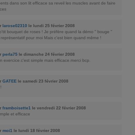
ents dans son lit efficace sa reveil les muscles avant de faire
ices
ar
larose02310
le lundi 25 février 2008
p'tit bouquet de roses ! Je préfère quand la démo " bouge "
s représentatif pour moi Mais c'est bien quand même !
ar
perla75
le dimanche 24 février 2008
on exercice.c'est simple mais efficace.merci bcp.
ar
GATEE
le samedi 23 février 2008
!
ar
framboisette1
le vendredi 22 février 2008
imple et efficace
ar
moi1
le lundi 18 février 2008