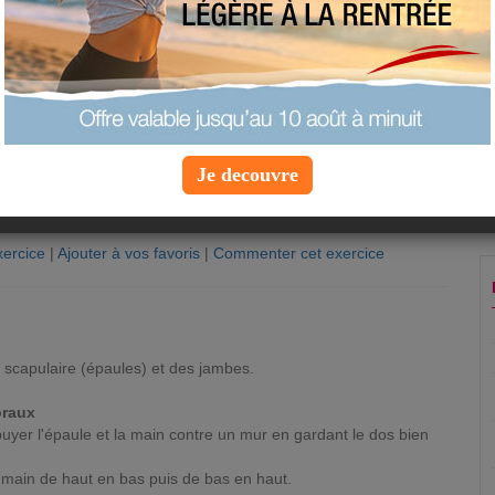
Je decouvre
ercice
|
Ajouter à vos favoris
|
Commenter cet exercice
n
e scapulaire (épaules) et des jambes.
oraux
ppuyer l'épaule et la main contre un mur en gardant le dos bien
 main de haut en bas puis de bas en haut.