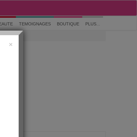
M'inscrire
|
Me connecter
|
? Visite guidée
EAUTE
TEMOIGNAGES
BOUTIQUE
PLUS...
×