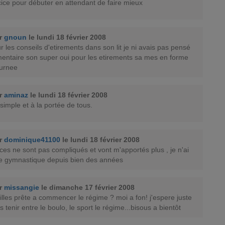
ice pour débuter en attendant de faire mieux
ar
gnoun
le lundi 18 février 2008
r les conseils d'etirements dans son lit je ni avais pas pensé
ntaire son super oui pour les etirements sa mes en forme
ournee
ar
aminaz
le lundi 18 février 2008
 simple et à la portée de tous.
ar
dominique41100
le lundi 18 février 2008
ices ne sont pas compliqués et vont m'apportés plus , je n'ai
de gymnastique depuis bien des années
ar
missangie
le dimanche 17 février 2008
 filles prête a commencer le régime ? moi a fon! j'espere juste
s tenir entre le boulo, le sport le régime...bisous a bientôt