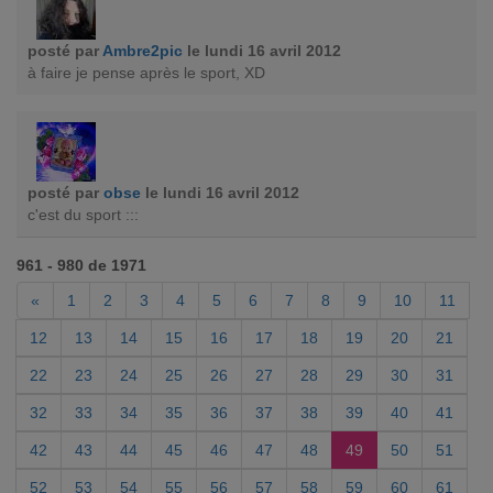
posté par
Ambre2pic
le lundi 16 avril 2012
à faire je pense après le sport, XD
posté par
obse
le lundi 16 avril 2012
c'est du sport :::
961 - 980 de 1971
«
1
2
3
4
5
6
7
8
9
10
11
12
13
14
15
16
17
18
19
20
21
22
23
24
25
26
27
28
29
30
31
32
33
34
35
36
37
38
39
40
41
42
43
44
45
46
47
48
49
50
51
52
53
54
55
56
57
58
59
60
61