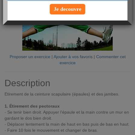
Je decouvre
Proposer un exercice
|
Ajouter à vos favoris
|
Commenter cet
exercice
Description
Etirement de la ceinture scapulaire (épaules) et des jambes.
1. Étirement des pectoraux
- Se tenir bien droit. Appuyer l'épaule et la main contre un mur en
gardant le dos bien droit.
- Déplacer lentement la main de haut en bas puis de bas en haut.
- Faire 10 fois le mouvement et changer de bras.