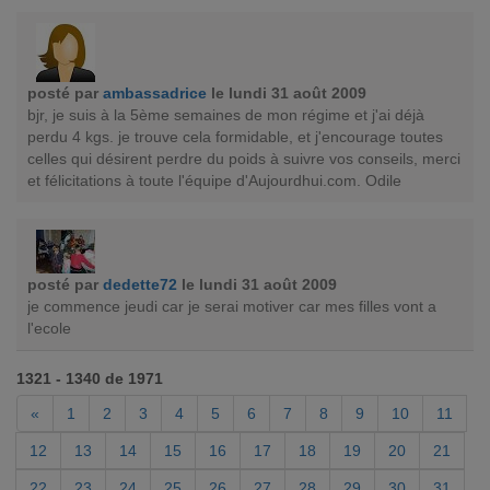
posté par
ambassadrice
le lundi 31 août 2009
bjr, je suis à la 5ème semaines de mon régime et j'ai déjà
perdu 4 kgs. je trouve cela formidable, et j'encourage toutes
celles qui désirent perdre du poids à suivre vos conseils, merci
et félicitations à toute l'équipe d'Aujourdhui.com. Odile
posté par
dedette72
le lundi 31 août 2009
je commence jeudi car je serai motiver car mes filles vont a
l'ecole
1321 - 1340 de 1971
«
1
2
3
4
5
6
7
8
9
10
11
12
13
14
15
16
17
18
19
20
21
22
23
24
25
26
27
28
29
30
31