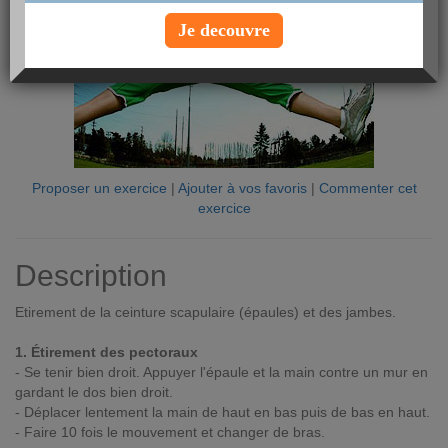
Je decouvre
Proposer un exercice
|
Ajouter à vos favoris
|
Commenter cet
exercice
Description
Etirement de la ceinture scapulaire (épaules) et des jambes.
1. Étirement des pectoraux
- Se tenir bien droit. Appuyer l'épaule et la main contre un mur en
gardant le dos bien droit.
- Déplacer lentement la main de haut en bas puis de bas en haut.
- Faire 10 fois le mouvement et changer de bras.