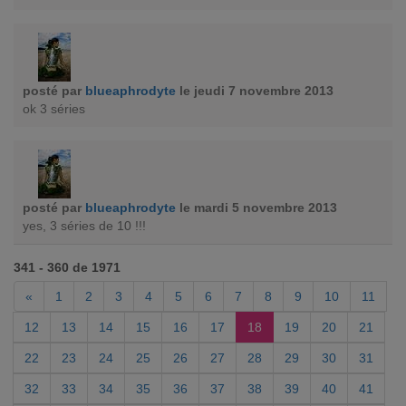
posté par
blueaphrodyte
le jeudi 7 novembre 2013
ok 3 séries
posté par
blueaphrodyte
le mardi 5 novembre 2013
yes, 3 séries de 10 !!!
341 - 360 de 1971
«
1
2
3
4
5
6
7
8
9
10
11
12
13
14
15
16
17
18
19
20
21
22
23
24
25
26
27
28
29
30
31
32
33
34
35
36
37
38
39
40
41