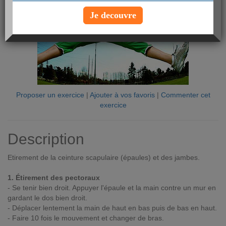
Je decouvre
Proposer un exercice
|
Ajouter à vos favoris
|
Commenter cet
exercice
Description
Etirement de la ceinture scapulaire (épaules) et des jambes.
1. Étirement des pectoraux
- Se tenir bien droit. Appuyer l'épaule et la main contre un mur en
gardant le dos bien droit.
- Déplacer lentement la main de haut en bas puis de bas en haut.
- Faire 10 fois le mouvement et changer de bras.