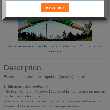
Je decouvre
Proposer un exercice
|
Ajouter à vos favoris
|
Commenter cet
exercice
Description
Etirement de la ceinture scapulaire (épaules) et des jambes.
1. Étirement des pectoraux
- Se tenir bien droit. Appuyer l'épaule et la main contre un mur en
gardant le dos bien droit.
- Déplacer lentement la main de haut en bas puis de bas en haut.
- Faire 10 fois le mouvement et changer de bras.