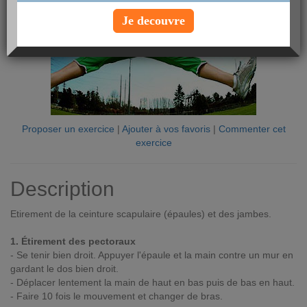
Je decouvre
Proposer un exercice
|
Ajouter à vos favoris
|
Commenter cet
exercice
Description
Etirement de la ceinture scapulaire (épaules) et des jambes.
1. Étirement des pectoraux
- Se tenir bien droit. Appuyer l'épaule et la main contre un mur en
gardant le dos bien droit.
- Déplacer lentement la main de haut en bas puis de bas en haut.
- Faire 10 fois le mouvement et changer de bras.