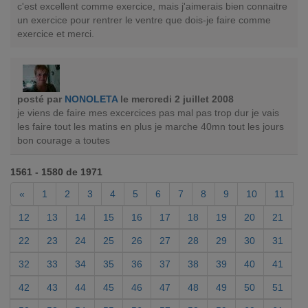
c'est excellent comme exercice, mais j'aimerais bien connaitre
un exercice pour rentrer le ventre que dois-je faire comme
exercice et merci.
posté par
NONOLETA
le mercredi 2 juillet 2008
je viens de faire mes excercices pas mal pas trop dur je vais
les faire tout les matins en plus je marche 40mn tout les jours
bon courage a toutes
1561 - 1580 de 1971
«
1
2
3
4
5
6
7
8
9
10
11
12
13
14
15
16
17
18
19
20
21
22
23
24
25
26
27
28
29
30
31
32
33
34
35
36
37
38
39
40
41
42
43
44
45
46
47
48
49
50
51