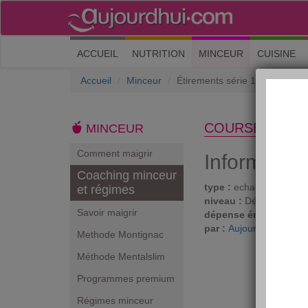
(current)
ACCUEIL
NUTRITION
MINCEUR
CUISINE
Accueil
Minceur
Étirements série 1
COURSE À PIE
MINCEUR
Comment maigrir
Informatio
Coaching minceur
type :
echauffements
et régimes
niveau :
Débutant
Savoir maigrir
dépense énergétique 
par :
Aujourdhui.com
Methode Montignac
Méthode Mentalslim
Programmes premium
Régimes minceur