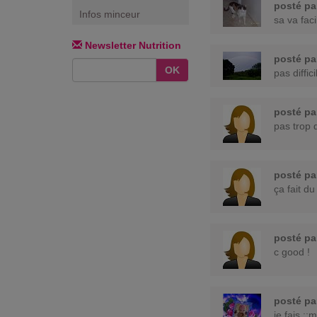
posté p
Infos minceur
sa va faci
Newsletter Nutrition
posté p
OK
pas diffic
posté p
pas trop di
posté p
ça fait du
posté p
c good !
posté p
je fais ::