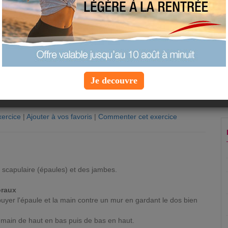
Je decouvre
ercice
|
Ajouter à vos favoris
|
Commenter cet exercice
n
e scapulaire (épaules) et des jambes.
oraux
ppuyer l'épaule et la main contre un mur en gardant le dos bien
 main de haut en bas puis de bas en haut.