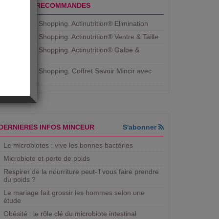
PRODUITS RECOMMANDES
Aujourdhui Shopping. Actinutrition® Elimination
Aujourdhui Shopping. Actinutrition® Ventre & Taille
Aujourdhui Shopping. Actinutrition® Galbe &
Courbe
Aujourdhui Shopping. ​Coffret Savoir Mincir avec
Jean
DERNIERES INFOS MINCEUR
S'abonner
Le microbiotes : vive les bonnes bactéries
Microbiote et perte de poids
Respirer de la nourriture peut-il vous faire prendre
du poids ?
Le mariage fait grossir les hommes selon une
étude
Obésité : le rôle clé du microbiote intestinal