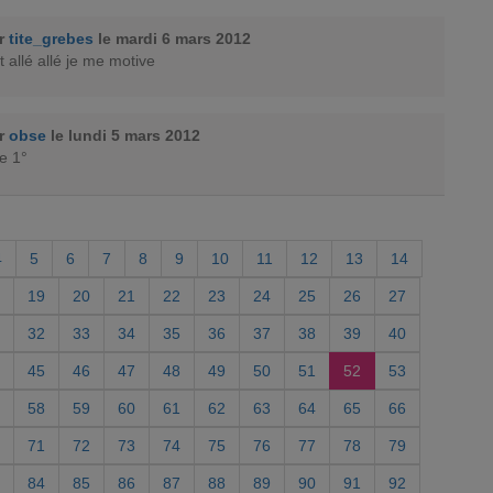
ar
tite_grebes
le mardi 6 mars 2012
t allé allé je me motive
ar
obse
le lundi 5 mars 2012
le 1°
4
5
6
7
8
9
10
11
12
13
14
19
20
21
22
23
24
25
26
27
32
33
34
35
36
37
38
39
40
45
46
47
48
49
50
51
52
53
58
59
60
61
62
63
64
65
66
71
72
73
74
75
76
77
78
79
84
85
86
87
88
89
90
91
92