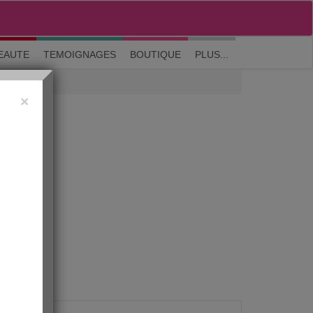
M'inscrire
|
Me connecter
|
? Visite guidée
EAUTE
TEMOIGNAGES
BOUTIQUE
PLUS...
×