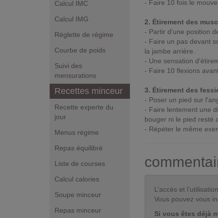
- Faire 10 fois le mouv
Calcul IMC
Calcul IMG
2. Étirement des mus
- Partir d'une position d
Réglette de régime
- Faire un pas devant s
Courbe de poids
la jambe arrière.
- Une sensation d'étirem
Suivi des
- Faire 10 flexions ava
mensurations
Recettes minceur
3. Étirement des fessi
- Poser un pied sur l'an
Recette experte du
- Faire lentement une d
jour
bouger ni le pied resté a
- Répéter le même exerc
Menus régime
Repas équilibré
commentai
Liste de courses
Calcul calories
L’accès et l’utilisa
Soupe minceur
Vous pouvez vous in
Repas minceur
Si vous êtes déjà 