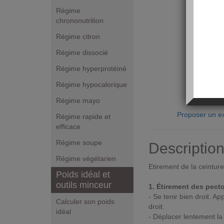
Régime
chrononutrition
Régime citron
Régime dissocié
Régime hyperprotéiné
Régime hypocalorique
Régime mayo
Proposer un ex
Régime rapide et
efficace
Régime soupe
Descriptio
Régime végétarien
Etirement de la ceintur
Poids idéal et
outils minceur
1. Étirement des pect
- Se tenir bien droit. A
Calculer son poids
droit.
idéal
- Déplacer lentement la