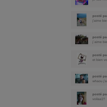
posté p
j'aime bi
posté p
j`aime bie
posté p
et bien v
posté p
whaou j'a
posté p
voilaa1!!