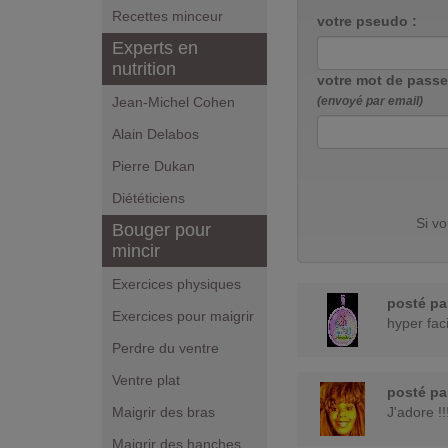
Recettes minceur
votre pseudo :
Experts en
nutrition
votre mot de passe
Jean-Michel Cohen
(envoyé par email)
Alain Delabos
Pierre Dukan
Diététiciens
Si v
Bouger pour
mincir
Exercices physiques
posté p
Exercices pour maigrir
hyper faci
Perdre du ventre
Ventre plat
posté p
Maigrir des bras
J'adore !!
Maigrir des hanches