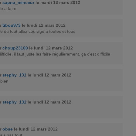
ar
sapna_minceur
le mardi 13 mars 2012
le a faire
ar
tibou973
le lundi 12 mars 2012
ile du tout allez courage à toutes et tous
ar
choup23100
le lundi 12 mars 2012
fficile, il faut juste les faire régulièrement, ça c'est difficile
ar
stephy_131
le lundi 12 mars 2012
 bien
ar
stephy_131
le lundi 12 mars 2012
ar
obse
le lundi 12 mars 2012
mais pas tout