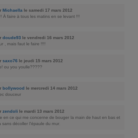
ar
Michaella
le samedi 17 mars 2012
!! À faire à tous les matins en se levant !!!
ar
doude93
le vendredi 16 mars 2012
 , mais faut le faire !!!!
ar
saxo76
le jeudi 15 mars 2012
e! ou you youlle?????
ar
bollywood
le mercredi 14 mars 2012
vec douceur
ar
zendoli
le mardi 13 mars 2012
e en ce qui me concerne de bouger la main de haut en bas et
a sans décoller l'épaule du mur.