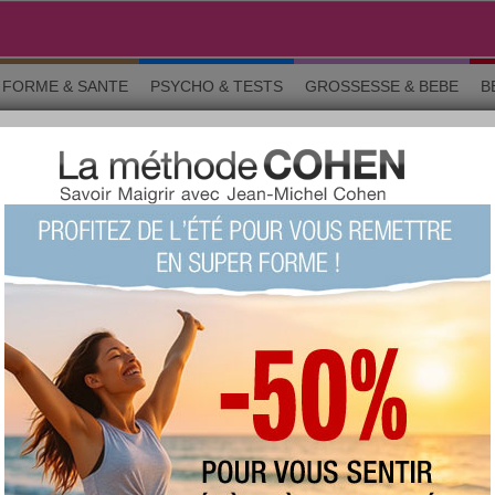
FORME & SANTE
PSYCHO & TESTS
GROSSESSE & BEBE
B
D
ns générales
favorite :
837 fois
commentée :
1971 fois
:
308
proposée
votre avis sur ce produit ?
1
2
3
4