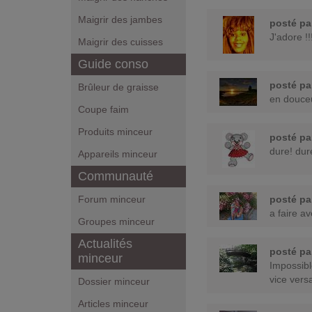
Maigrir des jambes
posté p
J'adore !!
Maigrir des cuisses
Guide conso
posté p
Brûleur de graisse
en douceur
Coupe faim
Produits minceur
posté p
dure! dur
Appareils minceur
Communauté
Forum minceur
posté p
a faire a
Groupes minceur
Actualités
posté p
minceur
Impossibl
vice vers
Dossier minceur
Articles minceur