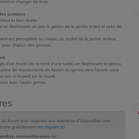
ement et changer de bras.
cles jumeaux
ebout et bien droite.
oi en fléchissant un peu le genou de la jambe avant et celui de
ent est perceptible au niveau du mollet de la jambe arrière.
nt pour chacun des genoux.
ers
gle d'un muret (ou le bord d'une table) en fléchissant le genou.
izaine de mouvements de flexion du genou vers l'avant, sans
u sol, ni le pied sur le muret.
ice avec l'autre genou.
res
tion du forum sont réservés aux membres d'Aujourdhui.com.
scrire gratuitement
en cliquant ici
.
membre, connectez-vous ici :