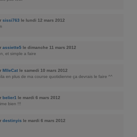
ar
sissi763
le lundi 12 mars 2012
en
ar
assiette5
le dimanche 11 mars 2012
n, et simple a faire
ar
MlleCat
le samedi 10 mars 2012
oila en plus de ma course quotidienne ça devrais le faire ^^
ar
belier1
le mardi 6 mars 2012
ime bien !!!
ar
destinyis
le mardi 6 mars 2012