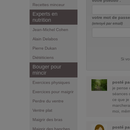
votre pseudo :
Recettes minceur
Experts en
votre mot de passe
nutrition
(envoyé par email)
Jean-Michel Cohen
Alain Delabos
Pierre Dukan
Diététiciens
Si v
Bouger pour
mincir
posté p
Exercices physiques
je pense 
Exercices pour maigrir
séances d
ce que je
Perdre du ventre
marcherai
Ventre plat
moi, même
Maigrir des bras
posté p
Maigrir des hanches