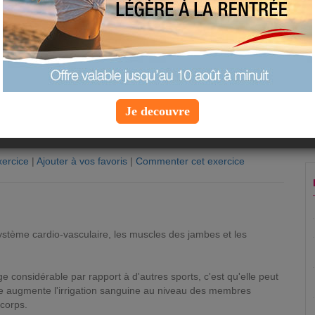
Je decouvre
ercice
|
Ajouter à vos favoris
|
Commenter cet exercice
n
système cardio-vasculaire, les muscles des jambes et les
 considérable par rapport à d'autres sports, c'est qu'elle peut
lle augmente l'irrigation sanguine au niveau des membres
 corps.