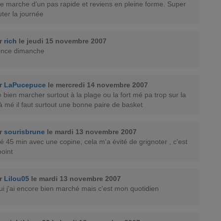
e marche d'un pas rapide et reviens en pleine forme. Super
ter la journée
ar
rich
le jeudi 15 novembre 2007
nce dimanche
ar
LaPucepuce
le mercredi 14 novembre 2007
e bien marcher surtout à la plage ou la fort mé pa trop sur la
là mé il faut surtout une bonne paire de basket
ar
sourisbrune
le mardi 13 novembre 2007
hé 45 min avec une copine, cela m'a évité de grignoter , c'est
oint
ar
Lilou05
le mardi 13 novembre 2007
ui j'ai encore bien marché mais c'est mon quotidien