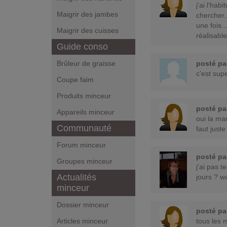
j'ai l'hab
Maigrir des jambes
chercher.
une fois.
Maigrir des cuisses
réalisable
Guide conso
Brûleur de graisse
posté p
c'est sup
Coupe faim
Produits minceur
posté p
Appareils minceur
oui la ma
Communauté
faut just
Forum minceur
posté p
Groupes minceur
j'ai pas 
Actualités
jours ? wa
minceur
Dossier minceur
posté p
Articles minceur
tous les 