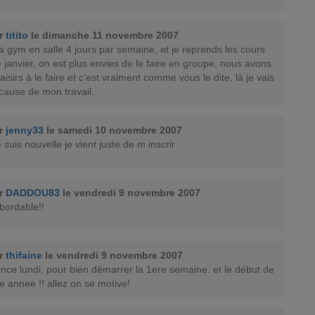
ar
titito
le dimanche 11 novembre 2007
 la gym en salle 4 jours par semaine, et je reprends les cours
 janvier, on est plus envies de le faire en groupe, nous avons
aisirs à le faire et c'est vraiment comme vous le dite, là je vais
 cause de mon travail,
ar
jenny33
le samedi 10 novembre 2007
 suis nouvelle je vient juste de m inscrir
ar
DADDOU83
le vendredi 9 novembre 2007
abordable!!
ar
thifaine
le vendredi 9 novembre 2007
ce lundi, pour bien démarrer la 1ere semaine. et le début de
annee !! allez on se motive!