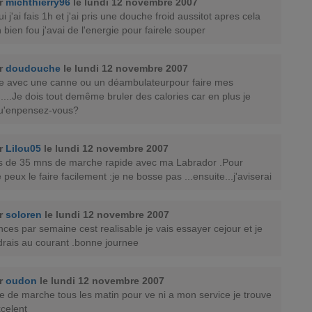
ar
michthierry96
le lundi 12 novembre 2007
i j'ai fais 1h et j'ai pris une douche froid aussitot apres cela
 bien fou j'avai de l'energie pour fairele souper
ar
doudouche
le lundi 12 novembre 2007
e avec une canne ou un déambulateurpour faire mes
.....Je dois tout demême bruler des calories car en plus je
Qu'enpensez-vous?
ar
Lilou05
le lundi 12 novembre 2007
ns de 35 mns de marche rapide avec ma Labrador .Pour
je peux le faire facilement :je ne bosse pas ...ensuite...j'aviserai
ar
soloren
le lundi 12 novembre 2007
nces par semaine cest realisable je vais essayer cejour et je
drais au courant .bonne journee
ar
oudon
le lundi 12 novembre 2007
ide de marche tous les matin pour ve ni a mon service je trouve
celent