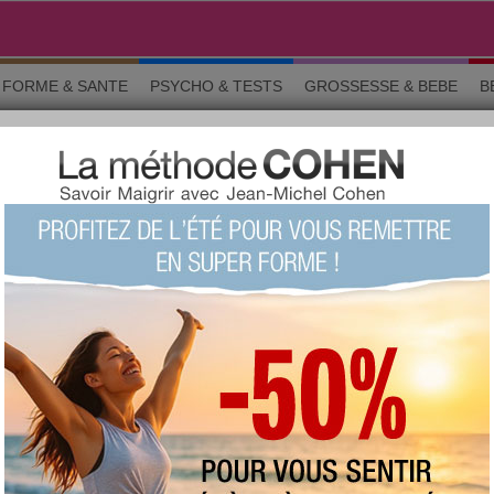
FORME & SANTE
PSYCHO & TESTS
GROSSESSE & BEBE
B
D
ns générales
s
favorite :
617 fois
commentée :
2669 fois
:
190
proposée
votre avis sur ce produit ?
1
2
3
4