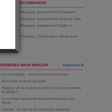
PRODUITS RECOMMANDES
Aujourdhui Shopping. Actinutrition® Elimination
Aujourdhui Shopping. Actinutrition® Ventre & Taille
Aujourdhui Shopping. Actinutrition® Galbe &
Courbe
Aujourdhui Shopping. ​Coffret Savoir Mincir avec
Jean
DERNIERES INFOS MINCEUR
S'abonner
Le microbiotes : vive les bonnes bactéries
Microbiote et perte de poids
Respirer de la nourriture peut-il vous faire prendre
du poids ?
Le mariage fait grossir les hommes selon une
étude
Obésité : le rôle clé du microbiote intestinal