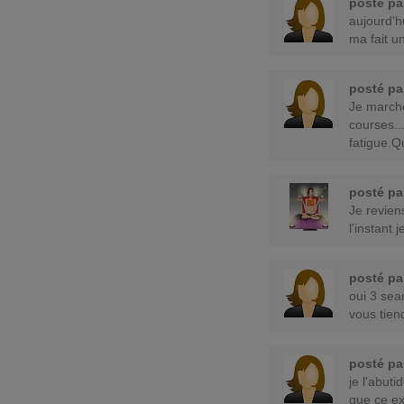
posté p
aujourd'hu
ma fait un
posté p
Je march
courses..
fatigue.
posté p
Je revie
l'instant 
posté p
oui 3 sea
vous tien
posté p
je l'abut
que ce ex