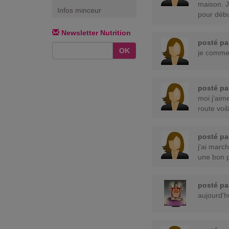
maison. J
Infos minceur
pour débu
Newsletter Nutrition
posté p
OK
je comme
posté p
moi j'aim
route voi
posté p
j'ai marc
une bon p
posté p
aujourd'h