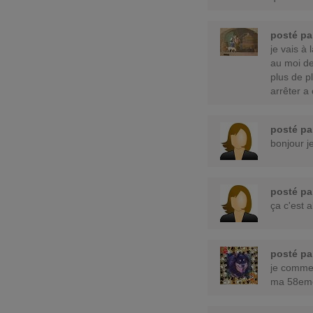
posté p
je vais à
au moi de
plus de pl
arrêter a
posté p
bonjour je
posté p
ça c'est 
posté p
je commen
ma 58eme 