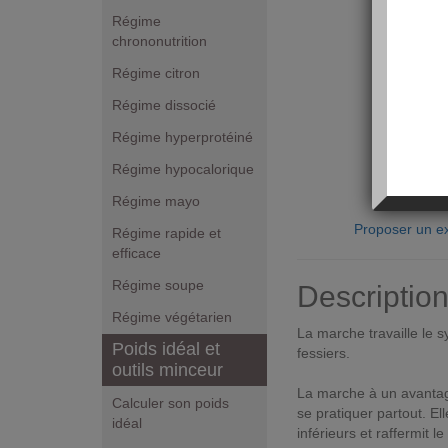
Régime
chrononutrition
Régime citron
Régime dissocié
Régime hyperprotéiné
Régime hypocalorique
Régime mayo
Proposer un ex
Régime rapide et
efficace
Régime soupe
Descriptio
Régime végétarien
La marche travaille le 
Poids idéal et
fessiers.
outils minceur
La marche à un avantage
Calculer son poids
se pratiquer partout. E
idéal
inférieurs et raffermit le