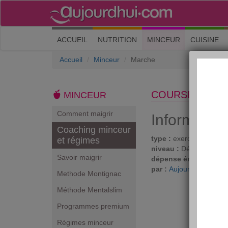
(current)
ACCUEIL
NUTRITION
MINCEUR
CUISINE
Accueil
Minceur
Marche
COURSE À PIE
MINCEUR
Comment maigrir
Informatio
Coaching minceur
type :
exercises cardio
et régimes
niveau :
Débutant
Savoir maigrir
dépense énergétique 
par :
Aujourdhui.com
Methode Montignac
Méthode Mentalslim
Programmes premium
Régimes minceur