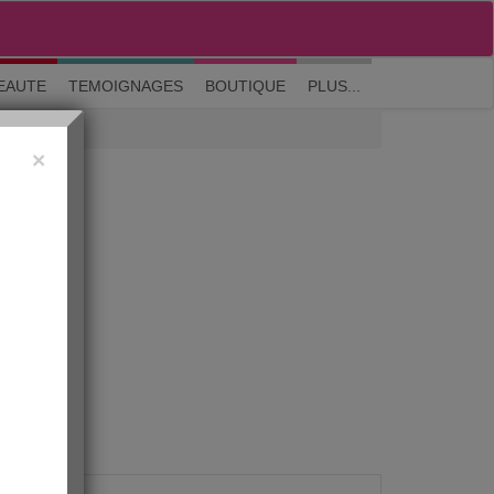
M'inscrire
|
Me connecter
|
? Visite guidée
EAUTE
TEMOIGNAGES
BOUTIQUE
PLUS...
×