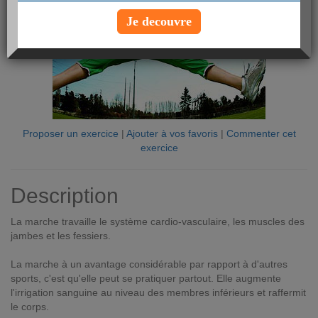
Je decouvre
Proposer un exercice
|
Ajouter à vos favoris
|
Commenter cet
exercice
Description
La marche travaille le système cardio-vasculaire, les muscles des
jambes et les fessiers.
La marche à un avantage considérable par rapport à d'autres
sports, c'est qu'elle peut se pratiquer partout. Elle augmente
l'irrigation sanguine au niveau des membres inférieurs et raffermit
le corps.