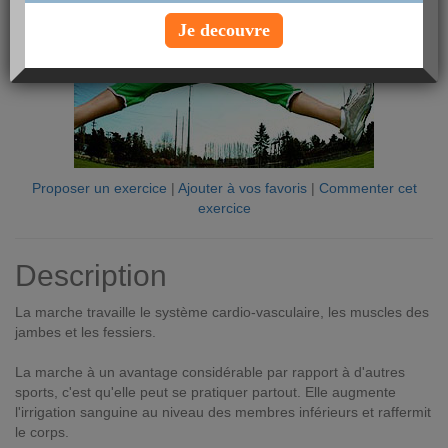
Je decouvre
Proposer un exercice
|
Ajouter à vos favoris
|
Commenter cet
exercice
Description
La marche travaille le système cardio-vasculaire, les muscles des
jambes et les fessiers.
La marche à un avantage considérable par rapport à d'autres
sports, c'est qu'elle peut se pratiquer partout. Elle augmente
l'irrigation sanguine au niveau des membres inférieurs et raffermit
le corps.