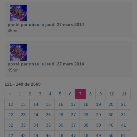
posté par
obse
le jeudi 27 mars 2014
45mn
posté par
obse
le jeudi 27 mars 2014
45mn
121 - 140 de 2669
«
1
2
3
4
5
6
7
8
9
10
11
12
13
14
15
16
17
18
19
20
21
22
23
24
25
26
27
28
29
30
31
32
33
34
35
36
37
38
39
40
41
42
43
44
45
46
47
48
49
50
51