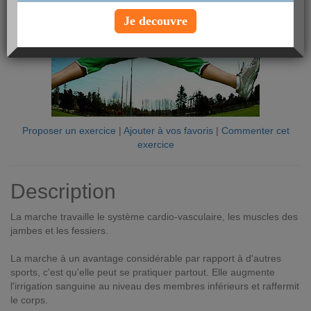
Je decouvre
Proposer un exercice
|
Ajouter à vos favoris
|
Commenter cet
exercice
Description
La marche travaille le système cardio-vasculaire, les muscles des
jambes et les fessiers.
La marche à un avantage considérable par rapport à d'autres
sports, c'est qu'elle peut se pratiquer partout. Elle augmente
l'irrigation sanguine au niveau des membres inférieurs et raffermit
le corps.