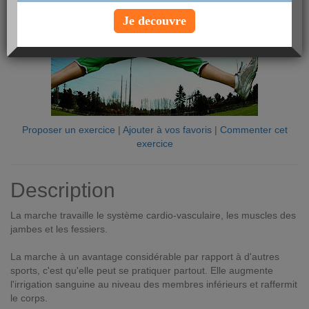
Je decouvre
Proposer un exercice
|
Ajouter à vos favoris
|
Commenter cet
exercice
Description
La marche travaille le système cardio-vasculaire, les muscles des
jambes et les fessiers.
La marche à un avantage considérable par rapport à d'autres
sports, c'est qu'elle peut se pratiquer partout. Elle augmente
l'irrigation sanguine au niveau des membres inférieurs et raffermit
le corps.