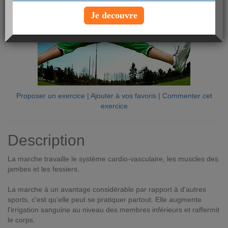
Je decouvre
Proposer un exercice
|
Ajouter à vos favoris
|
Commenter cet
exercice
Description
La marche travaille le système cardio-vasculaire, les muscles des
jambes et les fessiers.
La marche à un avantage considérable par rapport à d'autres
sports, c'est qu'elle peut se pratiquer partout. Elle augmente
l'irrigation sanguine au niveau des membres inférieurs et raffermit
le corps.