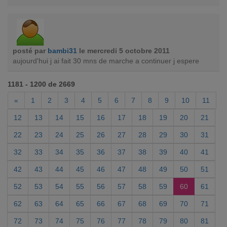
posté par
bambi31
le mercredi 5 octobre 2011
aujourd'hui j ai fait 30 mns de marche a continuer j espere
1181 - 1200 de 2669
«
1
2
3
4
5
6
7
8
9
10
11
12
13
14
15
16
17
18
19
20
21
22
23
24
25
26
27
28
29
30
31
32
33
34
35
36
37
38
39
40
41
42
43
44
45
46
47
48
49
50
51
52
53
54
55
56
57
58
59
60
61
62
63
64
65
66
67
68
69
70
71
72
73
74
75
76
77
78
79
80
81