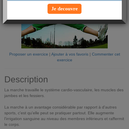
Je decouvre
Proposer un exercice
|
Ajouter à vos favoris
|
Commenter cet
exercice
Description
La marche travaille le système cardio-vasculaire, les muscles des
jambes et les fessiers.
La marche à un avantage considérable par rapport à d'autres
sports, c'est qu'elle peut se pratiquer partout. Elle augmente
l'irrigation sanguine au niveau des membres inférieurs et raffermit
le corps.