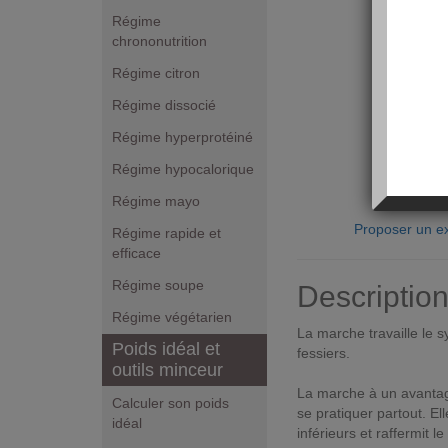
Régime
chrononutrition
Régime citron
Régime dissocié
Régime hyperprotéiné
Régime hypocalorique
Régime mayo
Proposer un ex
Régime rapide et
efficace
Régime soupe
Descriptio
Régime végétarien
La marche travaille le 
Poids idéal et
fessiers.
outils minceur
La marche à un avantage
Calculer son poids
se pratiquer partout. E
idéal
inférieurs et raffermit le