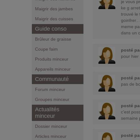
je vous p
ke g arret
Maigrir des jambes
trouvé le 
Maigrir des cuisses
goinfrer.
meme pas 
Guide conso
dans un c
Brûleur de graisse
Coupe faim
posté p
pour hier
Produits minceur
Appareils minceur
posté p
Communauté
pas de bol
Forum minceur
Groupes minceur
posté p
Actualités
c'est poss
minceur
semaine 
Dossier minceur
posté p
Articles minceur