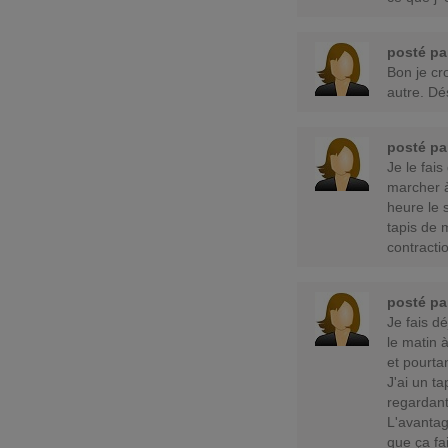
posté p
Bon je cro
autre. Dé
posté p
Je le fai
marcher à
heure le s
tapis de 
contracti
posté p
Je fais d
le matin 
et pourtan
J'ai un ta
regardant
L'avantage
que ça fai