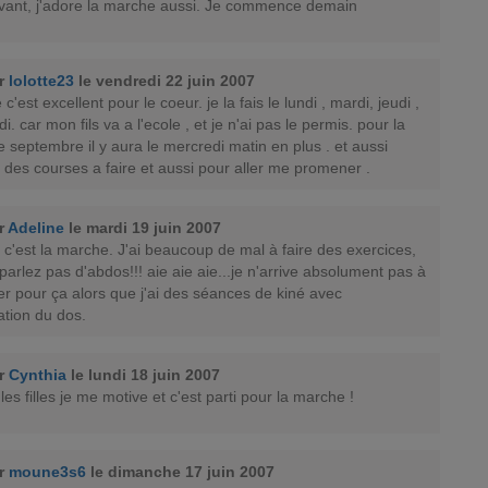
vant, j'adore la marche aussi. Je commence demain
ar
lolotte23
le vendredi 22 juin 2007
c'est excellent pour le coeur. je la fais le lundi , mardi, jeudi ,
i. car mon fils va a l'ecole , et je n'ai pas le permis. pour la
e septembre il y aura le mercredi matin en plus . et aussi
i des courses a faire et aussi pour aller me promener .
r
Adeline
le mardi 19 juin 2007
 c'est la marche. J'ai beaucoup de mal à faire des exercices,
parlez pas d'abdos!!! aie aie aie...je n'arrive absolument pas à
r pour ça alors que j'ai des séances de kiné avec
tion du dos.
ar
Cynthia
le lundi 18 juin 2007
les filles je me motive et c'est parti pour la marche !
ar
moune3s6
le dimanche 17 juin 2007