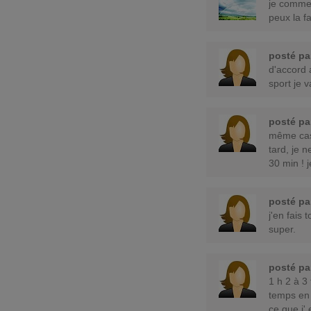
je commen
peux la f
posté p
d'accord a
sport je 
posté p
même cas 
tard, je 
30 min ! 
posté p
j'en fais 
super.
posté p
1 h 2 à 3 
temps en 
ce que j' 