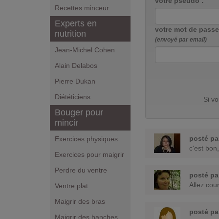
votre pseudo :
Recettes minceur
Experts en
votre mot de passe
nutrition
(envoyé par email)
Jean-Michel Cohen
Alain Delabos
Pierre Dukan
Diététiciens
Si v
Bouger pour
mincir
posté p
Exercices physiques
c'est bo
Exercices pour maigrir
Perdre du ventre
posté p
Allez cou
Ventre plat
Maigrir des bras
posté p
Maigrir des hanches