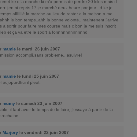
romet ke c la marche ki m'a permis de perdre 20 kilos mais d
err j'en ai repris 17 je marché deux heure par jour.. d ke je
temps allllllllé la marche au lieu de rester a la maison a me
. ahhh le bon temps..ahh la bonne volonté.. maintenent j'arrive
a sortir pour faire mes course mais c bon je me suis inscrit
leb et ça va etre le sport a fonnnnnnnnnnnnd
ar
mamie
le mardi 26 juin 2007
 mission accompli.sans probleme...asuivre!
ar
mamie
le lundi 25 juin 2007
 aujopurdhui il pleut.
ar
mumy
le samedi 23 juin 2007
ible, il faut avoir le temps de le faire, j'essaye à partir de la
prochaine.
ar
Marjory
le vendredi 22 juin 2007