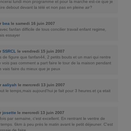
cerai lundi mon programme et pour la marche est-ce que je
aire debout devant la télé et non pas en pleine air?
ar
bea
le samedi 16 juin 2007
vec fanfan difficile de tous concilier travail enfant regime,
vais essayer
ar
SSRCL
le vendredi 15 juin 2007
de figure que fanfan44, 2 petits bouts et un mari qui rentre
ne vois pas comment a part faire le tour de la maison pendant
je vais faire du mieux que je peux
ar
aaliyah
le mercredi 13 juin 2007
tout le temps,mais aujourd'hui je fait pour 3 heures.et ça etait
ar
josette
le mercredi 13 juin 2007
fois par semaine, c'est excellent. En rentrant le ventre de
temps. 6km à peu près le matin avant le petit déjeuner. C'est
essaie de faire.