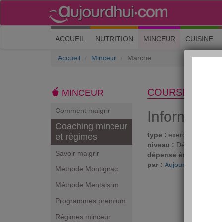
(current)
ACCUEIL
NUTRITION
MINCEUR
CUISINE
Accueil
Minceur
Marche
COURSE À PIE
MINCEUR
Comment maigrir
Informatio
Coaching minceur
type :
exercises cardio
et régimes
niveau :
Débutant
Savoir maigrir
dépense énergétique 
par :
Aujourdhui.com
Methode Montignac
Méthode Mentalslim
Programmes premium
Régimes minceur