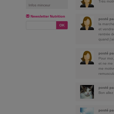
Très moti
Infos minceur
Newsletter Nutrition
posté p
la marche 
OK
et vendred
rentrée d
quand j'a
posté pa
Pour moi,
et ne me 
me motive
remuscula
posté p
Bon allez 
posté p