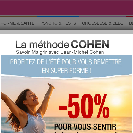
FORME & SANTE
PSYCHO & TESTS
GROSSESSE & BEBE
B
D
ns générales
s
favorite :
617 fois
commentée :
2669 fois
:
190
proposée
votre avis sur ce produit ?
1
2
3
4