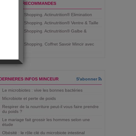
PRODUITS RECOMMANDES
Aujourdhui Shopping. Actinutrition® Elimination
Aujourdhui Shopping. Actinutrition® Ventre & Taille
Aujourdhui Shopping. Actinutrition® Galbe &
Courbe
Aujourdhui Shopping. ​Coffret Savoir Mincir avec
Jean
DERNIERES INFOS MINCEUR
S'abonner
Le microbiotes : vive les bonnes bactéries
Microbiote et perte de poids
Respirer de la nourriture peut-il vous faire prendre
du poids ?
Le mariage fait grossir les hommes selon une
étude
Obésité : le rôle clé du microbiote intestinal