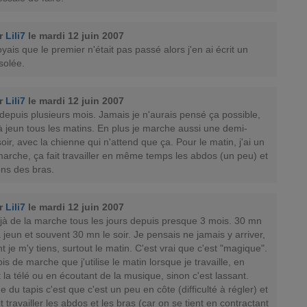
ar
Lili7
le mardi 12 juin 2007
yais que le premier n'était pas passé alors j'en ai écrit un
solée.
ar
Lili7
le mardi 12 juin 2007
s depuis plusieurs mois. Jamais je n'aurais pensé ça possible,
 jeun tous les matins. En plus je marche aussi une demi-
oir, avec la chienne qui n'attend que ça. Pour le matin, j'ai un
marche, ça fait travailler en même temps les abdos (un peu) et
ons des bras.
ar
Lili7
le mardi 12 juin 2007
éjà de la marche tous les jours depuis presque 3 mois. 30 mn
à jeun et souvent 30 mn le soir. Je pensais ne jamais y arriver,
t je m'y tiens, surtout le matin. C'est vrai que c'est "magique".
pis de marche que j'utilise le matin lorsque je travaille, en
 la télé ou en écoutant de la musique, sinon c'est lassant.
 du tapis c'est que c'est un peu en côte (difficulté à régler) et
t travailler les abdos et les bras (car on se tient en contractant