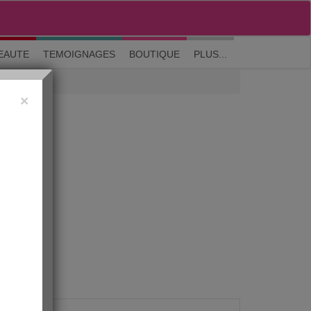
M'inscrire
|
Me connecter
|
? Visite guidée
EAUTE
TEMOIGNAGES
BOUTIQUE
PLUS...
×