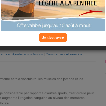
Je decouvre
ercice
|
Ajouter à vos favoris
|
Commenter cet exercice
n
système cardio-vasculaire, les muscles des jambes et les
 considérable par rapport à d'autres sports, c'est qu'elle peut
lle augmente l'irrigation sanguine au niveau des membres
 corps.