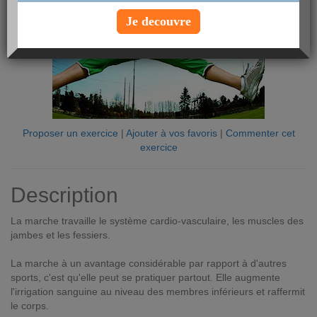
Je decouvre
Proposer un exercice
|
Ajouter à vos favoris
|
Commenter cet
exercice
Description
La marche travaille le système cardio-vasculaire, les muscles des
jambes et les fessiers.
La marche à un avantage considérable par rapport à d'autres
sports, c'est qu'elle peut se pratiquer partout. Elle augmente
l'irrigation sanguine au niveau des membres inférieurs et raffermit
le corps.