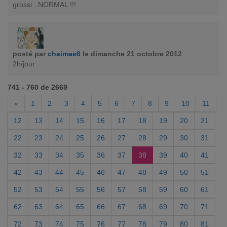
grossi ..NORMAL !!!
posté par
chaimae6
le dimanche 21 octobre 2012
2h/jour
741 - 760 de 2669
«
1
2
3
4
5
6
7
8
9
10
11
12
13
14
15
16
17
18
19
20
21
22
23
24
25
26
27
28
29
30
31
32
33
34
35
36
37
38
39
40
41
42
43
44
45
46
47
48
49
50
51
52
53
54
55
56
57
58
59
60
61
62
63
64
65
66
67
68
69
70
71
72
73
74
75
76
77
78
79
80
81