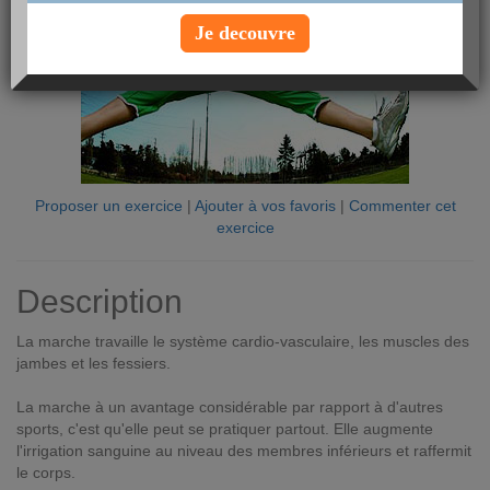
Je decouvre
Proposer un exercice
|
Ajouter à vos favoris
|
Commenter cet
exercice
Description
La marche travaille le système cardio-vasculaire, les muscles des
jambes et les fessiers.
La marche à un avantage considérable par rapport à d'autres
sports, c'est qu'elle peut se pratiquer partout. Elle augmente
l'irrigation sanguine au niveau des membres inférieurs et raffermit
le corps.