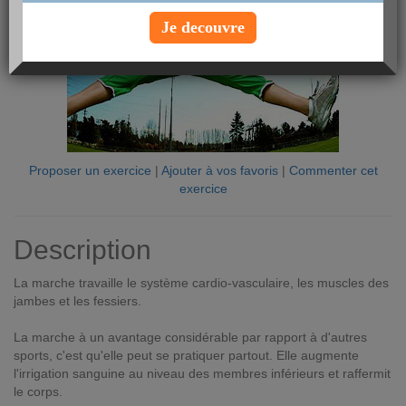
Je decouvre
Proposer un exercice
|
Ajouter à vos favoris
|
Commenter cet
exercice
Description
La marche travaille le système cardio-vasculaire, les muscles des
jambes et les fessiers.
La marche à un avantage considérable par rapport à d'autres
sports, c'est qu'elle peut se pratiquer partout. Elle augmente
l'irrigation sanguine au niveau des membres inférieurs et raffermit
le corps.