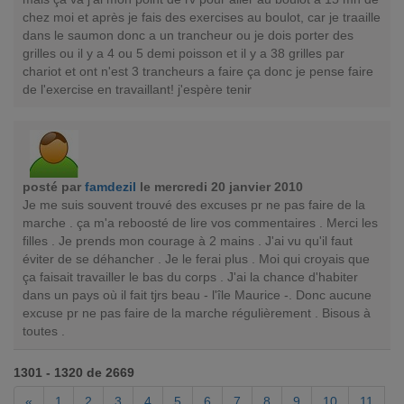
chez moi et après je fais des exercises au boulot, car je traaille
dans le saumon donc a un trancheur ou je dois porter des
grilles ou il y a 4 ou 5 demi poisson et il y a 38 grilles par
chariot et ont n'est 3 trancheurs a faire ça donc je pense faire
de l'exercise en travaillant! j'espère tenir
posté par
famdezil
le mercredi 20 janvier 2010
Je me suis souvent trouvé des excuses pr ne pas faire de la
marche . ça m'a reboosté de lire vos commentaires . Merci les
filles . Je prends mon courage à 2 mains . J'ai vu qu'il faut
éviter de se déhancher . Je le ferai plus . Moi qui croyais que
ça faisait travailler le bas du corps . J'ai la chance d'habiter
dans un pays où il fait tjrs beau - l'île Maurice -. Donc aucune
excuse pr ne pas faire de la marche régulièrement . Bisous à
toutes .
1301 - 1320 de 2669
«
1
2
3
4
5
6
7
8
9
10
11