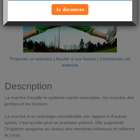
Je decouvre
Proposer un exercice
|
Ajouter à vos favoris
|
Commenter cet
exercice
Description
La marche travaille le système cardio-vasculaire, les muscles des
jambes et les fessiers.
La marche à un avantage considérable par rapport à d'autres
sports, c'est qu'elle peut se pratiquer partout. Elle augmente
l'irrigation sanguine au niveau des membres inférieurs et raffermit
le corps.