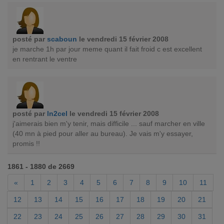
posté par
scaboun
le vendredi 15 février 2008
je marche 1h par jour meme quant il fait froid c est excellent
en rentrant le ventre
posté par
ln2cel
le vendredi 15 février 2008
j'aimerais bien m'y tenir, mais difficile ... sauf marcher en ville
(40 mn à pied pour aller au bureau). Je vais m'y essayer,
promis !!
1861 - 1880 de 2669
«
1
2
3
4
5
6
7
8
9
10
11
12
13
14
15
16
17
18
19
20
21
22
23
24
25
26
27
28
29
30
31