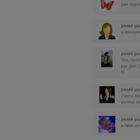
pas réguli
posté p
a essayer
posté p
Yes, rand
par jour,
!!!
posté p
J'aime bie
permet de
posté p
a faire ce