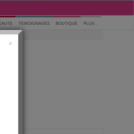
M'inscrire
|
Me connecter
|
? Visite guidée
EAUTE
TEMOIGNAGES
BOUTIQUE
PLUS...
×