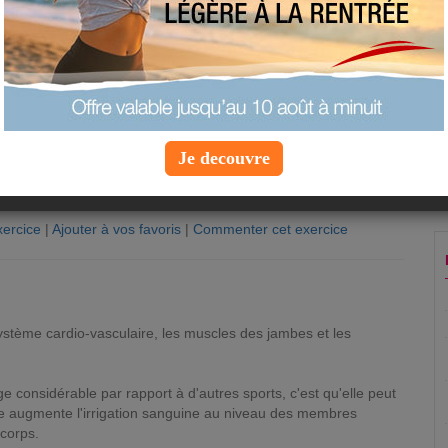
Je decouvre
ercice
|
Ajouter à vos favoris
|
Commenter cet exercice
n
système cardio-vasculaire, les muscles des jambes et les
 considérable par rapport à d'autres sports, c'est qu'elle peut
lle augmente l'irrigation sanguine au niveau des membres
 corps.