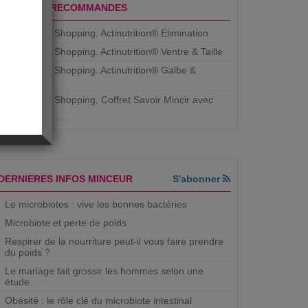
PRODUITS RECOMMANDES
Aujourdhui Shopping. Actinutrition® Elimination
Aujourdhui Shopping. Actinutrition® Ventre & Taille
Aujourdhui Shopping. Actinutrition® Galbe &
Courbe
Aujourdhui Shopping. ​Coffret Savoir Mincir avec
Jean
DERNIERES INFOS MINCEUR
S'abonner
Le microbiotes : vive les bonnes bactéries
Microbiote et perte de poids
Respirer de la nourriture peut-il vous faire prendre
du poids ?
Le mariage fait grossir les hommes selon une
étude
Obésité : le rôle clé du microbiote intestinal