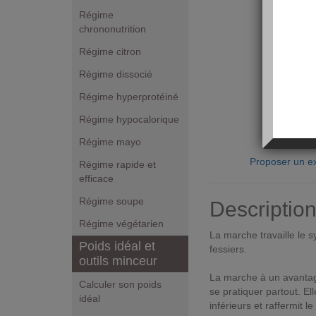
Régime
chrononutrition
Régime citron
Régime dissocié
Régime hyperprotéiné
Régime hypocalorique
Régime mayo
Proposer un ex
Régime rapide et
efficace
Régime soupe
Descriptio
Régime végétarien
La marche travaille le 
Poids idéal et
fessiers.
outils minceur
La marche à un avantage
Calculer son poids
se pratiquer partout. E
idéal
inférieurs et raffermit le