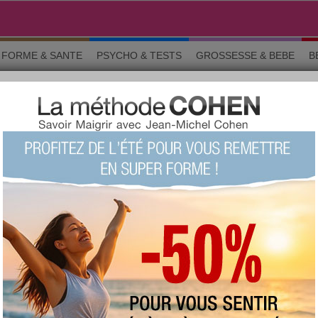
FORME & SANTE
PSYCHO & TESTS
GROSSESSE & BEBE
B
D
ns générales
s
favorite :
617 fois
commentée :
2669 fois
:
190
proposée
votre avis sur ce produit ?
1
2
3
4