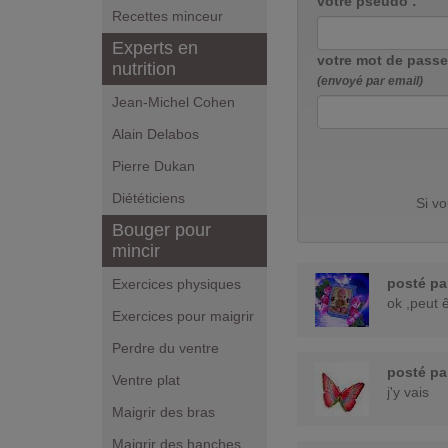
votre pseudo :
Recettes minceur
Experts en
votre mot de passe
nutrition
(envoyé par email)
Jean-Michel Cohen
Alain Delabos
Pierre Dukan
Diététiciens
Si v
Bouger pour
mincir
posté p
Exercices physiques
ok ,peut 
Exercices pour maigrir
Perdre du ventre
posté p
Ventre plat
j'y vais
Maigrir des bras
Maigrir des hanches