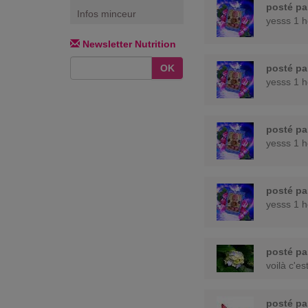
posté p
Infos minceur
yesss 1 h
Newsletter Nutrition
OK
posté p
yesss 1 h
posté p
yesss 1 h
posté p
yesss 1 h
posté p
voilà c'es
posté p