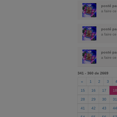
posté p
a faire ce
posté p
a faire ce
posté p
a faire ce
341 - 360 de 2669
«
1
2
3
15
16
17
18
28
29
30
31
41
42
43
44