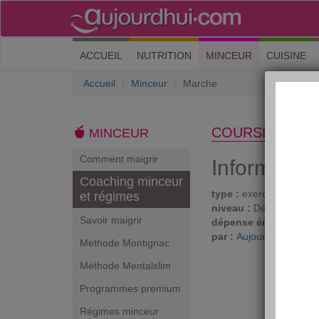
(current)
ACCUEIL
NUTRITION
MINCEUR
CUISINE
Accueil
Minceur
Marche
COURSE À PIE
MINCEUR
Comment maigrir
Informatio
Coaching minceur
type :
exercises cardio
et régimes
niveau :
Débutant
Savoir maigrir
dépense énergétique 
par :
Aujourdhui.com
Methode Montignac
Méthode Mentalslim
Programmes premium
Régimes minceur