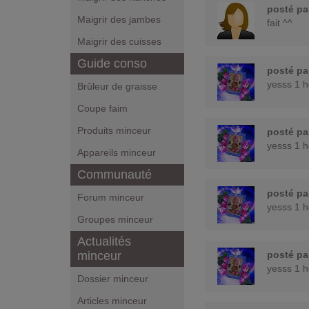
posté p
Maigrir des jambes
fait ^^
Maigrir des cuisses
Guide conso
posté p
yesss 1 h
Brûleur de graisse
Coupe faim
Produits minceur
posté p
yesss 1 h
Appareils minceur
Communauté
posté p
Forum minceur
yesss 1 h
Groupes minceur
Actualités
minceur
posté p
yesss 1 h
Dossier minceur
Articles minceur