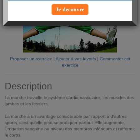
Je decouvre
Proposer un exercice
|
Ajouter à vos favoris
|
Commenter cet
exercice
Description
La marche travaille le système cardio-vasculaire, les muscles des
jambes et les fessiers.
La marche à un avantage considérable par rapport à d'autres
sports, c'est qu'elle peut se pratiquer partout. Elle augmente
l'irrigation sanguine au niveau des membres inférieurs et raffermit
le corps.