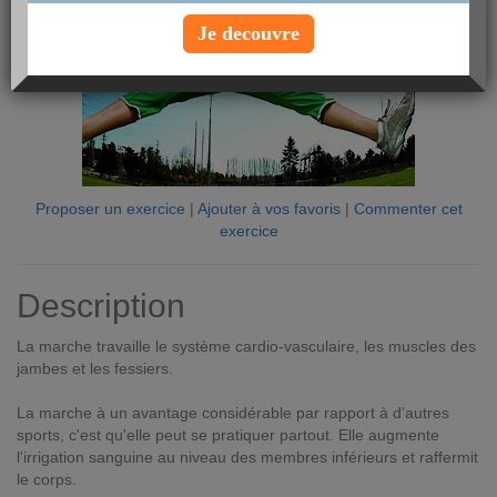
Je decouvre
Proposer un exercice
|
Ajouter à vos favoris
|
Commenter cet
exercice
Description
La marche travaille le système cardio-vasculaire, les muscles des
jambes et les fessiers.
La marche à un avantage considérable par rapport à d'autres
sports, c'est qu'elle peut se pratiquer partout. Elle augmente
l'irrigation sanguine au niveau des membres inférieurs et raffermit
le corps.