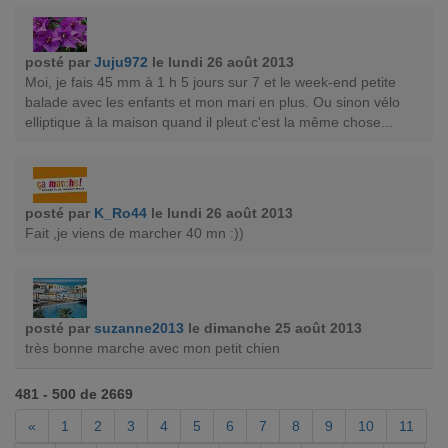
posté par
Juju972
le lundi 26 août 2013
Moi, je fais 45 mm à 1 h 5 jours sur 7 et le week-end petite
balade avec les enfants et mon mari en plus. Ou sinon vélo
elliptique à la maison quand il pleut c'est la même chose...
posté par
K_Ro44
le lundi 26 août 2013
Fait ,je viens de marcher 40 mn :))
posté par
suzanne2013
le dimanche 25 août 2013
très bonne marche avec mon petit chien
481 - 500 de 2669
«
1
2
3
4
5
6
7
8
9
10
11