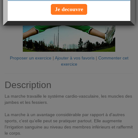
Je decouvre
Proposer un exercice
|
Ajouter à vos favoris
|
Commenter cet
exercice
Description
La marche travaille le système cardio-vasculaire, les muscles des
jambes et les fessiers.
La marche à un avantage considérable par rapport à d'autres
sports, c'est qu'elle peut se pratiquer partout. Elle augmente
l'irrigation sanguine au niveau des membres inférieurs et raffermit
le corps.