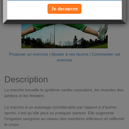
Je decouvre
Proposer un exercice
|
Ajouter à vos favoris
|
Commenter cet
exercice
Description
La marche travaille le système cardio-vasculaire, les muscles des
jambes et les fessiers.
La marche à un avantage considérable par rapport à d'autres
sports, c'est qu'elle peut se pratiquer partout. Elle augmente
l'irrigation sanguine au niveau des membres inférieurs et raffermit
le corps.